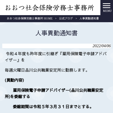
MENU
おおつ社会保険労務士事務所 HOME
>
公式ブログ
>
人事異動通知書
人事異動通知書
2022/04/06
令和４年度も昨年度に引継ぎ『雇用保険電子申請アドバ
イザー』を
毎週火曜日品川公共職業安定所に勤務します。
(異動内容)
雇用保険電子申請アドバイザー(品川公共職業安定
所)を委縮する
委縮期間は令和５年３月３１日までとする。