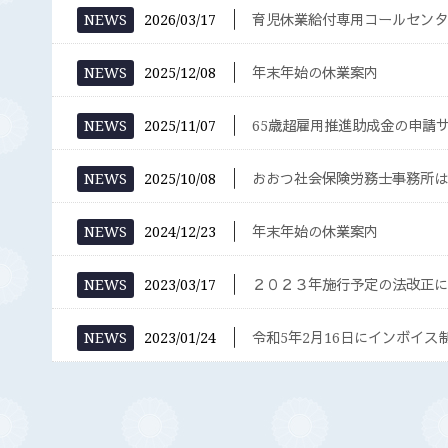
│
NEWS
2026/03/17
育児休業給付専用コールセンタ
│
NEWS
2025/12/08
年末年始の休業案内
│
NEWS
2025/11/07
65歳超雇用推進助成金の申請
│
NEWS
2025/10/08
おおつ社会保険労務士事務所は
│
NEWS
2024/12/23
年末年始の休業案内
│
NEWS
2023/03/17
２０２３年施行予定の法改正に
│
NEWS
2023/01/24
令和5年2月16日にインボイ